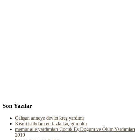
Son Yazılar
Çalışan anneye devlet kreş yardımı
Kısmi istihdam en fazla kaç gün olur
memur aile yardımları Çocuk Eş Doğum ve Ölüm Yardımları
2019