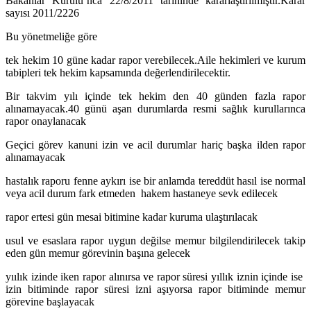
Bakanlar Kurulu’nca 22/8/2011 tarihinde kararlaştırılmıştır.Karar
sayısı 2011/2226
Bu yönetmeliğe göre
tek hekim 10 güne kadar rapor verebilecek.Aile hekimleri ve kurum
tabipleri tek hekim kapsamında değerlendirilecektir.
Bir takvim yılı içinde tek hekim den 40 günden fazla rapor
alınamayacak.40 günü aşan durumlarda resmi sağlık kurullarınca
rapor onaylanacak
Geçici görev kanuni izin ve acil durumlar hariç başka ilden rapor
alınamayacak
hastalık raporu fenne aykırı ise bir anlamda tereddüt hasıl ise normal
veya acil durum fark etmeden hakem hastaneye sevk edilecek
rapor ertesi gün mesai bitimine kadar kuruma ulaştırılacak
usul ve esaslara rapor uygun değilse memur bilgilendirilecek takip
eden gün memur görevinin başına gelecek
yıılık izinde iken rapor alınırsa ve rapor süresi yıllık iznin içinde ise
izin bitiminde rapor süresi izni aşıyorsa rapor bitiminde memur
görevine başlayacak