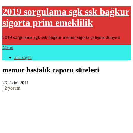
2019 sorgulama sgk ssk bağkur
sigorta prim emeklilik
2019 sorgulama sgk ssk bağkur memur sigorta çalışma dunyasi
Menu
ana sayfa
memur hastalık raporu süreleri
29 Ekim 2011
|
2 yorum