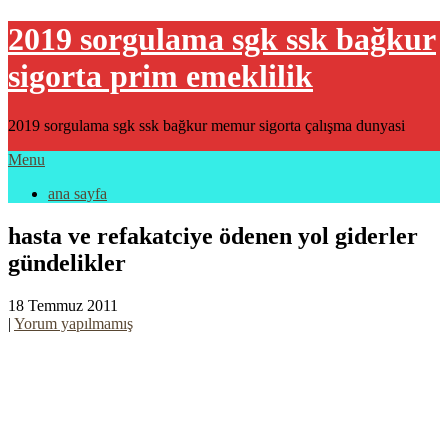
2019 sorgulama sgk ssk bağkur
sigorta prim emeklilik
2019 sorgulama sgk ssk bağkur memur sigorta çalışma dunyasi
Menu
ana sayfa
hasta ve refakatciye ödenen yol giderler
gündelikler
18 Temmuz 2011
|
Yorum yapılmamış