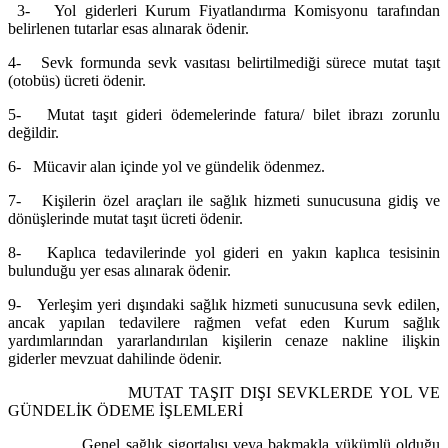
3- Yol giderleri Kurum Fiyatlandırma Komisyonu tarafından
belirlenen tutarlar esas alınarak ödenir.
4- Sevk formunda sevk vasıtası belirtilmediği sürece mutat taşıt
(otobüs) ücreti ödenir.
5- Mutat taşıt gideri ödemelerinde fatura/ bilet ibrazı zorunlu
değildir.
6- Mücavir alan içinde yol ve gündelik ödenmez.
7- Kişilerin özel araçları ile sağlık hizmeti sunucusuna gidiş ve
dönüşlerinde mutat taşıt ücreti ödenir.
8- Kaplıca tedavilerinde yol gideri en yakın kaplıca tesisinin
bulunduğu yer esas alınarak ödenir.
9- Yerleşim yeri dışındaki sağlık hizmeti sunucusuna sevk edilen,
ancak yapılan tedavilere rağmen vefat eden Kurum sağlık
yardımlarından yararlandırılan kişilerin cenaze nakline ilişkin
giderler mevzuat dahilinde ödenir.
MUTAT TAŞIT DIŞI SEVKLERDE YOL VE
GÜNDELİK ÖDEME İŞLEMLERİ
Genel sağlık sigortalısı veya bakmakla yükümlü olduğu