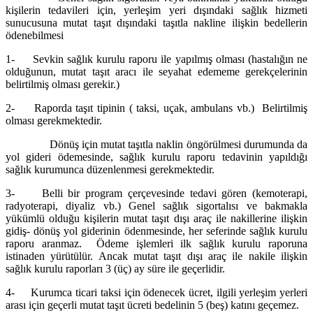
kişilerin tedavileri için, yerleşim yeri dışındaki sağlık hizmeti
sunucusuna mutat taşıt dışındaki taşıtla nakline ilişkin bedellerin
ödenebilmesi
1- Sevkin sağlık kurulu raporu ile yapılmış olması (hastalığın ne
olduğunun, mutat taşıt aracı ile seyahat edememe gerekçelerinin
belirtilmiş olması gerekir.)
2- Raporda taşıt tipinin ( taksi, uçak, ambulans vb.) Belirtilmiş
olması gerekmektedir.
Dönüş için mutat taşıtla naklin öngörülmesi durumunda da
yol gideri ödemesinde, sağlık kurulu raporu tedavinin yapıldığı
sağlık kurumunca düzenlenmesi gerekmektedir.
3- Belli bir program çerçevesinde tedavi gören (kemoterapi,
radyoterapi, diyaliz vb.) Genel sağlık sigortalısı ve bakmakla
yükümlü olduğu kişilerin mutat taşıt dışı araç ile nakillerine ilişkin
gidiş- dönüş yol giderinin ödenmesinde, her seferinde sağlık kurulu
raporu aranmaz. Ödeme işlemleri ilk sağlık kurulu raporuna
istinaden yürütülür. Ancak mutat taşıt dışı araç ile nakile ilişkin
sağlık kurulu raporları 3 (üç) ay süre ile geçerlidir.
4- Kurumca ticari taksi için ödenecek ücret, ilgili yerleşim yerleri
arası için geçerli mutat taşıt ücreti bedelinin 5 (beş) katını geçemez.